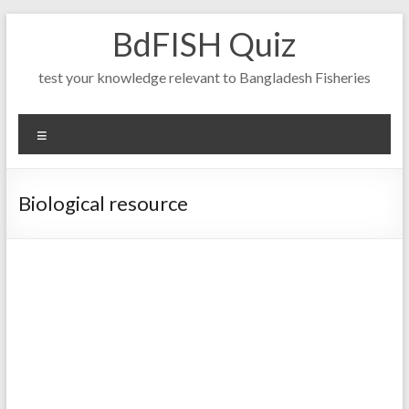
Skip
BdFISH Quiz
to
content
test your knowledge relevant to Bangladesh Fisheries
Menu
Biological resource