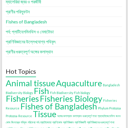
ম্যালেরিয়া জ্বর ও পরজীবী
প্রাণীর পরিস্ফুটন
Fishes of Bangladesh
পর্ব: প্লাটিহেলমিনথিস ও নেমাটোডা
প্রাণিবিজ্ঞানের উল্লেখযোগ্য পথিকৃৎ
প্রাণীর গুরুত্বপূর্ণ অঙ্গের কলাস্থান
Hot Topics
Animal tissue
Aquaculture
Bangladesh
Fish
Biodiversity
Biology
Fish Biodiversity
Fish biology
Fisheries
Fisheries Biology
Fisheries
Fishes of Bangladesh
Resource
Phylum Protozoa
Tissue
Protozoa
Resource
অঙ্গের কলাস্থান
কলাস্থান
গুরুত্বপূর্ণ শাখা
গ্যামেটোজেনেসিস
জনন
কোষ
জিনতত্ত্ব
পথিকৃৎ
পরিফেরা
পর্ব প্রোটোজোয়া
প্রাণিকোষ
প্রাণিবিজ্ঞান
প্রাণিবিজ্ঞানী
প্রাণিবিজ্ঞানের গুরুত্বপূর্ণ শাখা