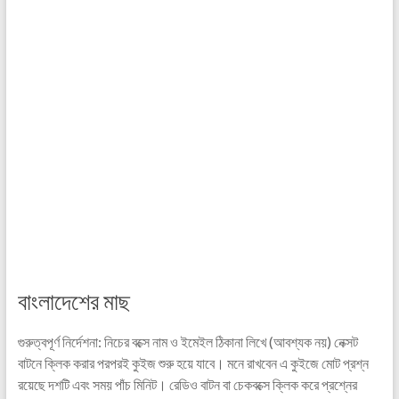
বাংলাদেশের মাছ
গুরুত্বপূর্ণ নির্দেশনা: নিচের বক্সে নাম ও ইমেইল ঠিকানা লিখে (আবশ্যক নয়) নেক্সট
বাটনে ক্লিক করার পরপরই কুইজ শুরু হয়ে যাবে। মনে রাখবেন এ কুইজে মোট প্রশ্ন
রয়েছে দশটি এবং সময় পাঁচ মিনিট। রেডিও বাটন বা চেকবক্সে ক্লিক করে প্রশ্নের