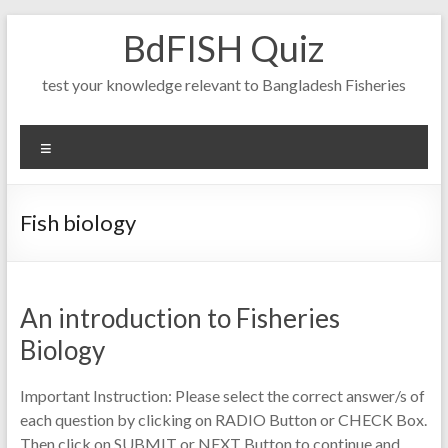
Skip
BdFISH Quiz
to
content
test your knowledge relevant to Bangladesh Fisheries
Menu
Fish biology
An introduction to Fisheries
Biology
Important Instruction: Please select the correct answer/s of
each question by clicking on RADIO Button or CHECK Box.
Then click on SUBMIT or NEXT Button to continue and