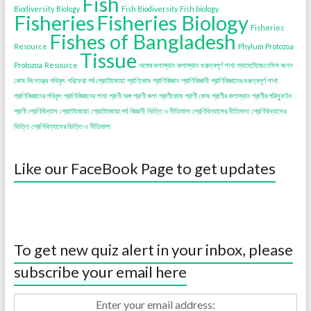
Fish
Biodiversity
Biology
Fish Biodiversity
Fish biology
Fisheries
Fisheries Biology
Fisheries
Fishes of Bangladesh
Resource
Phylum Protozoa
Tissue
Protozoa
Resource
অঙ্গের কলাস্থান
কলাস্থান
গুরুত্বপূর্ণ শাখা
গ্যামেটোজেনেসিস
জনন
কোষ
জিনতত্ত্ব
পথিকৃৎ
পরিফেরা
পর্ব প্রোটোজোয়া
প্রাণিকোষ
প্রাণিবিজ্ঞান
প্রাণিবিজ্ঞানী
প্রাণিবিজ্ঞানের গুরুত্বপূর্ণ শাখা
প্রাণিবিজ্ঞানের পথিকৃৎ
প্রাণিবিজ্ঞানের শাখা
প্রাণী অঙ্গ
প্রাণী কলা
প্রাণীকোষ
প্রাণী কোষ
প্রাণীর কলাস্থান
প্রাণীর পরিস্ফুটন
প্রাণী শ্রেণিবিন্যাস
প্রোটোজোয়া
প্রোটোজোয়া পর্ব
বিজ্ঞানী
ভিত্তি ও নীতিমালা
শ্রেণিবিন্যাসের নীতিমালা
শ্রেণিবিন্যাসের
ভিত্তি
শ্রেণিবিন্যাসের ভিত্তি ও নীতিমালা
Like our FaceBook Page to get updates
To get new quiz alert in your inbox, please
subscribe your email here
Enter your email address: