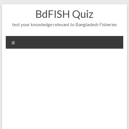
Skip
BdFISH Quiz
to
content
test your knowledge relevant to Bangladesh Fisheries
Menu